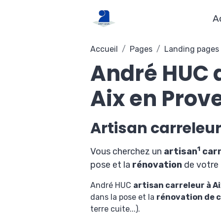
A
Accueil
Pages
Landing pages
André HUC a
Aix en Prov
Artisan carreleu
1
Vous cherchez un
artisan
carr
pose et la
rénovation
de votre
André HUC
artisan carreleur à A
dans la pose et la
rénovation de 
terre cuite...).