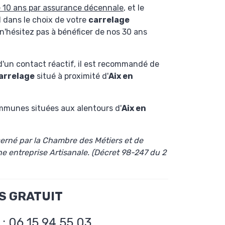
e 10 ans par assurance décennale
, et le
l dans le choix de votre
carrelage
, n'hésitez pas à bénéficer de nos 30 ans
t d'un contact réactif, il est recommandé de
arrelage
situé à proximité d'
Aix en
ommunes situées aux alentours d'
Aix en
cerné
par la Chambre des Métiers et
de
ne entreprise Artisanale.
(Décret 98-247 du 2
S GRATUIT
: 06 15 94 55 03