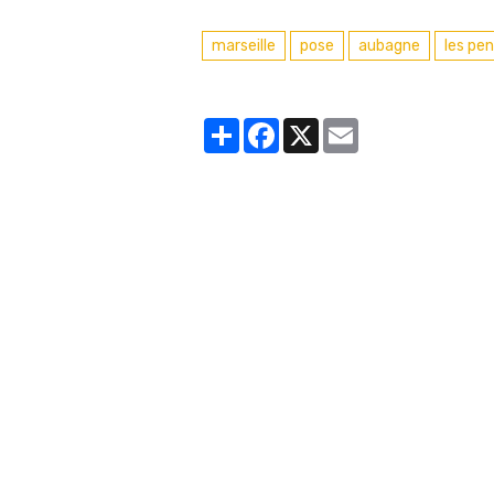
marseille
pose
aubagne
les pe
Partager
Facebook
X
Email